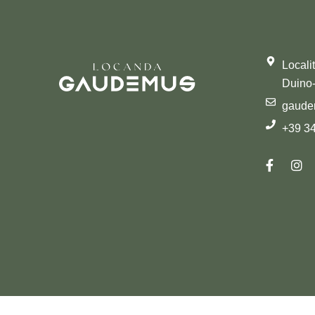
Locali
Duino-A
gaud
+39 3